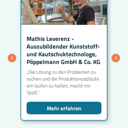
Mathis Leverenz -
Da
Auszubildender Kunststoff-
Au
f-
und Kautschuktechnologe,
un
,
Pöppelmann GmbH & Co. KG
P
„Die Lösung zu den Problemen zu
„Es
n
suchen und die Produktionsabläufe
wi
r
am laufen zu halten, macht mir
Ma
Spaß."
ein
Mehr erfahren