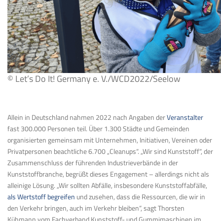
© Let’s Do It! Germany e. V./WCD2022/Seelow
Allein in Deutschland nahmen 2022 nach Angaben der
Veranstalter
fast 300.000 Personen teil. Über 1.300 Städte und Gemeinden
organisierten gemeinsam mit Unternehmen, Initiativen, Vereinen oder
Privatpersonen beachtliche 6.700 „Cleanups“. „Wir sind Kunststoff“, der
Zusammenschluss der führenden Industrieverbände in der
Kunststoffbranche, begrüßt dieses Engagement – allerdings nicht als
alleinige Lösung. „Wir sollten Abfälle, insbesondere Kunststoffabfälle,
als Wertstoff begreifen
und zusehen, dass die Ressourcen, die wir in
den Verkehr bringen, auch im Verkehr bleiben“, sagt Thorsten
Kühmann vom Fachverband Kunststoff- und Gummimaschinen im