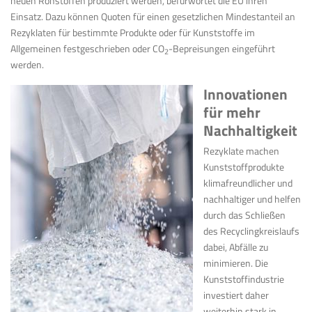
neuen Rohstoffen produziert werden, befürwortet die EU ihren
Einsatz. Dazu können Quoten für einen gesetzlichen Mindestanteil an
Rezyklaten für bestimmte Produkte oder für Kunststoffe im
Allgemeinen festgeschrieben oder CO
-Bepreisungen eingeführt
2
werden.
Innovationen
für mehr
Nachhaltigkeit
Rezyklate machen
Kunststoffprodukte
klimafreundlicher und
nachhaltiger und helfen
durch das Schließen
des Recyclingkreislaufs
dabei, Abfälle zu
minimieren. Die
Kunststoffindustrie
investiert daher
weiterhin stark in