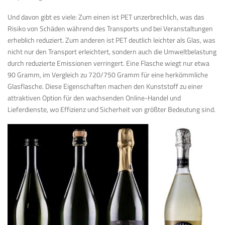
Und davon gibt es viele: Zum einen ist PET unzerbrechlich, was das
Risiko von Schäden während des Transports und bei Veranstaltungen
erheblich reduziert. Zum anderen ist PET deutlich leichter als Glas, was
nicht nur den Transport erleichtert, sondern auch die Umweltbelastung
durch reduzierte Emissionen verringert. Eine Flasche wiegt nur etwa
90 Gramm, im Vergleich zu 720/750 Gramm für eine herkömmliche
Glasflasche. Diese Eigenschaften machen den Kunststoff zu einer
attraktiven Option für den wachsenden Online-Handel und
Lieferdienste, wo Effizienz und Sicherheit von größter Bedeutung sind.