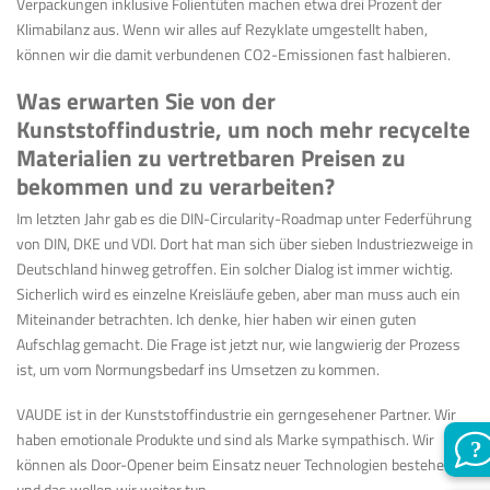
Verpackungen inklusive Folientüten machen etwa drei Prozent der
Klimabilanz aus. Wenn wir alles auf Rezyklate umgestellt haben,
können
wir die damit verbundenen CO
2
-Emissionen fast halbieren.
Was erwarten Sie von der
Kunststoffindustrie, um noch mehr recycelte
Materialien zu vertretbaren Preisen zu
bekommen und zu verarbeiten?
Im letzten Jahr gab es die DIN-Circularity-Roadmap unter Federführung
von DIN, DKE und VDI. Dort hat man sich über sieben Industriezweige in
Deutschland hinweg getroffen. Ein solcher Dialog ist immer wichtig.
Sicherlich wird es einzelne Kreisläufe geben, aber man muss auch ein
Miteinander betrachten. Ich denke, hier haben wir einen guten
Aufschlag gemacht.
Die Frage ist jetzt nur, wie langwierig der Prozess
ist, um vom Normungsbedarf ins Umsetzen zu kommen.
VAUDE ist in der Kunststoffindustrie ein gerngesehener
Partner. Wir
haben emotionale Produkte und sind als Marke sympathisch. Wir
können als Door-Opener beim Einsatz neuer Technologien bestehen
und das wollen wir weiter tun.