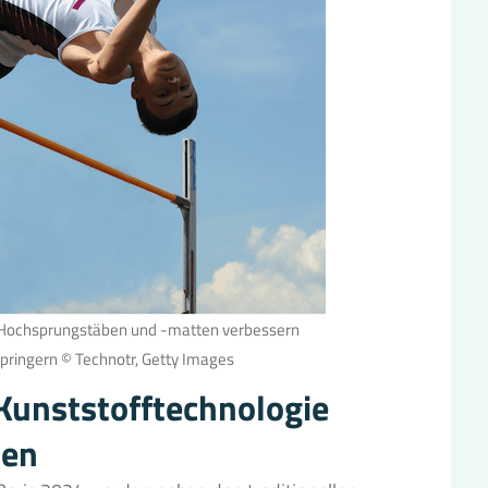
n Hochsprungstäben und -matten verbessern
pringern © Technotr, Getty Images
Kunststofftechnologie
ten