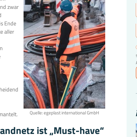
und zwar
d
is Ende
e aller
en
e
cheidend
Quelle: egeplast international GmbH
mantelt.
andnetz ist „Must-have“