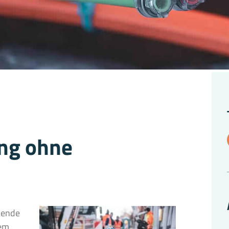
ung ohne
kende
dem