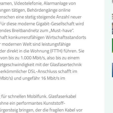
reamen, Videotelefonie, Alarmanlage von
ungen tätigen, Behördengänge online
Menschen eine stetig steigende Anzahl neuer
Für diese moderne Gigabit-Gesellschaft wird
hendes Breitbandnetz zum „Must-have“.
rhaft konkurrenzfähigen Wirtschaftsstandorts
er modernen Welt sind leistungsfähige
oder direkt in die Wohnung (FTTH) führen. Sie
on bis zu 1.000 Mbit/s, also bis zu einem
netgeschwindigkeit mit der Glasfasertechnik
 herkömmlicher DSL-Anschluss schafft im
Mbit/s) und ungefähr 16 Mbit/s im
für schnellen Mobilfunk. Glasfaserkabel
ohne ein performantes Kunststoff-
rgersteig bringen, der die fragilen Kabel vor