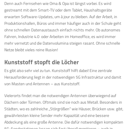
Denn auch Fernsehen wie Oma & Opa ist längst vorbei. Es wird
gestreamt mit dem Smart-TV oder dem Tablet, Haushaltsgeräte
erwarten Software-Updates, um à jour zu bleiben. Auf der Arbeit, in
Produktionshallen, Büros und immer häufiger auch in der Schule geht
ohne schnellen Datenaustausch einfach nichts mehr. Ob autonomes
Fahren, Industrie 4.0 oder Arbeiten im Homeoffice, es wird immer
mehr vernetzt und die Datenvolumina steigen rasant. Ohne schnelle
Netze bleibt vieles reine Illusion!
Kunststoff stopft die Löcher
Es gibt also sehr viel zu tun. Kunststoff hilft dabei! Eine zentrale
Herausforderung liegt in der notwendigen 5G Infrastruktur und damit
von Masten und Antennen – aus Kunststoff.
Vielerorts findet man die notwendigen Antennen überwiegend auf
Dächern oder Türmen. Oftmals sind sie noch aus Metall. Besonders in
Städten, wo es zahlreiche „Störgrößen“ wie Häuser, Brücken usw. gibt,
gewährleisten kleine Sender mehr Kapazität und eine bessere
Abdeckung als eine große Antenne. Die dafür notwendigen kompakten
5G-Sendestationen lassen sich fast überall montieren – auch in