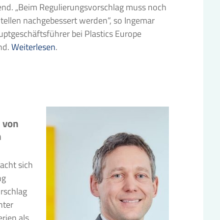
end. „Beim Regulierungsvorschlag muss noch
Stellen nachgebessert werden“, so Ingemar
uptgeschäftsführer bei Plastics Europe
nd.
Weiterlesen
.
 von
n
cht sich
ng
rschlag
nter
rien als