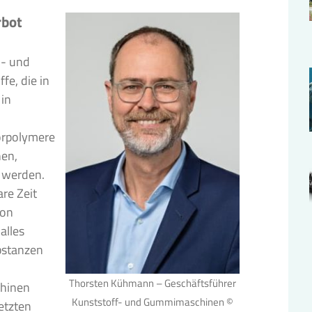
rbot
n- und
e, die in
in
uorpolymere
hen,
 werden.
are Zeit
von
alles
bstanzen
Thorsten Kühmann – Geschäftsführer
chinen
Kunststoff- und Gummimaschinen ©
etzten