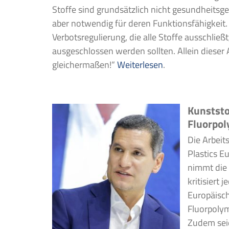
Stoffe sind grundsätzlich nicht gesundheitsg
aber notwendig für deren Funktionsfähigkeit.
Verbotsregulierung, die alle Stoffe ausschließ
ausgeschlossen werden sollten. Allein dieser
gleichermaßen!“
Weiterlesen
.
Kunststo
Fluorpol
Die Arbeit
Plastics E
nimmt die 
kritisiert 
Europäisc
Fluorpoly
Zudem seie