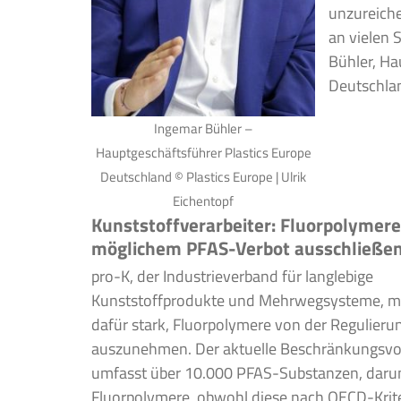
unzureich
an vielen 
Bühler, Ha
Deutschla
Ingemar Bühler –
Hauptgeschäftsführer Plastics Europe
Deutschland © Plastics Europe | Ulrik
Eichentopf
Kunststoffverarbeiter: Fluorpolymere
möglichem PFAS-Verbot ausschließe
pro-K, der Industrieverband für langlebige
Kunststoffprodukte und Mehrwegsysteme, ma
dafür stark, Fluorpolymere von der Regulieru
auszunehmen. Der aktuelle Beschränkungsvo
umfasst über 10.000 PFAS-Substanzen, daru
Fluorpolymere, obwohl diese nach OECD-Krite