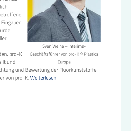
lich
betroffene
 Eingaben
wurde
ler
Sven Weihe – Interims-
den. pro-K
Geschäftsführer von pro-K © Plastics
ellt und
Europe
rachtung und Bewertung der Fluorkunststoffe
rer von pro-K.
Weiterlesen
.