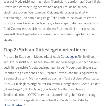
Wer bei Mode nicht nur nach dem Trend sieht, sondern auf Qualität der
Stoffe und Verarbeitung achtet, hat länger Freude an seinen
Lieblingsstücken. Wer weniger Kleidung, dafür aber qualitativ
hochwertige und somit langlebige Teile kauft, muss zwar im ersten
Schritt etwas tiefer in die Tasche greifen – spart aber auf lange Sicht
Geld. Zudem lebt es sich mit zeitlosen Stücken, die immer passen,
wesentlich entspannter als immer dem nächsten Hype hinterher zu
jagen.
Tipp 2: Sich an Gütesiegeln orientieren
Richtet Ihr Euch beim Modeeinkauf nach
Gütesiegeln
für Textilien,
schützt Ihr nicht nur unsere Umwelt, sondern sorgt – je nach Siegel –
auch für gerechte Arbeitsbedingungen in der Produktion. Eine erste
Orientierung bietet das Label „Organic Cotton“, das für Bioqualität bei
Baumwolle steht. Man erkennt es auch am Text auf dem Waschzettel
„aus … % biologisch angebauter Baumwolle hergestellt“. Aber auch der
„Blaue Engel“, „EU Ecolabel“, „Fairtrade“ für Baumwolle und
Textilproduktion, „GOTS“ oder auch „Naturland“ geben Orientierung.
Durchblick im Siegeldschungel schafft außerdem die Website
„Siegelklarheit“
.