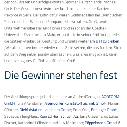
der populärsten und erfolgreichsten Sportler Deutschlands: Michael
Groß. Der Ausnahmeschwimmer brach im Laufe seiner Karriere
Rekorde in Serie. Der Lohn dafür waren Goldmedaillen bei Olympischen
Spielen und bei Welt- und Europameisterschaften. Groß, heute
Unternehmensberater und Honorarprofessor an der Goethe-
Universität Frankfurt am Main, ermunterte in seiner Eröffnungsrede
die Spitzen-Azubis, bei Leistung und Einsatz weiter
am Ball zu bleiben
.
„Wir alle können immer wieder neue Ziele setzen, die uns fordern. Sich
auf dem Weg selber positiv überraschen, was alles möglich ist, kann
bereits ein gutes Gefühl schaffen“, so Groß.
Die Gewinner stehen fest
Der Ausbildungspreis geht dieses Jahr an Andre d’Arragon,
AGOFORM
GmbH
; Julia Altendorfer,
Altendorfer Kunststofftechnik GmbH
; Florian
Günther,
Diehl Aviation Laupheim GmbH
; Enes Öcal,
Ensinger GmbH
;
Sebastian Jungklaus,
Konrad Hornschuch AG
; Jana Clasemann, Lukas
Fischer, Katharina Lüllmann und Lilly Möllmann;
Pöppelmann GmbH &