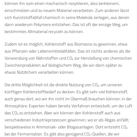
können ihn zum einen mechanisch rezyklieren, also zerkleinern,
einschmelzen und zu neuem Material verarbeiten. Zum anderen lässt
sich Kunststoffabfall chemisch in seine Moleküle zerlegen, aus denen
dann wiederum Polymere entstehen. Das ist oft der einzige Weg, um
bestimmtes Altmaterial recyceln zu können.
Zudem ist es möglich, Kohlenstoff aus Biomasse zu gewinnen, etwa
aus Pflanzen oder Lebensmittelabfällen. Das ist nichts anderes als die
Verwendung von Nährstoffen und CO
₂
zur Herstellung von chemischen
Zwischenprodukten auf biologischem Weg, die wir dann später zu
etwas Nützlichem verarbeiten können.
Die dritte Möglichkeit ist die direkte Nutzung von CO
₂
, um unseren
künftigen Kohlenstoffbedarf zu decken. Es gibt sehr viel Kohlenstoff,
auch genau dort, wo wir ihn nicht im Übermaß brauchen können: in der
Atmosphäre. Experten haben bereits Verfahren entwickelt, um der Luft
das CO
₂
zu entziehen. Aber wir können den Kohlenstoff auch aus
verschiedenen Industrieprozessen gewinnen, wo er als Abgas anfällt;
beispielsweise in Ammoniak- oder Biogasanlagen. Dort entsteht CO
₂
bei der Fermentation. Es gibt also genügend CO
₂
-Quellen, die wir