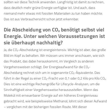
sollten wir diese Technik anwenden. Langfristig ist damit zu rechnen,
dass deutlich mehr grüne Energie verfügbar ist. Und auch, dass
niemand mehr etwas mit fossilen Materialien zu tun haben möchte.
Das ist aus Verbrauchersicht schon jetzt erkennbar.
Die Abscheidung von CO
₂
benötigt selbst viel
Energie. Unter welchen Voraussetzungen ist
sie überhaupt nachhaltig?
Ja, die CO
₂
-Abscheidung ist energieintensiv. Wichtig ist aber, das große
Bild im Kopf zu behalten. Wir müssen uns immer anschauen, wie sich
das Produkt, das dabei herauskommt, im Vergleich zu anderen
Vorgehensweisen schlägt. Der Energieaufwand für die CO
₂
-
Abscheidung rechnet sich um in sogenannte CO
₂
-Äquivalente. Das
führt in der Regel zu einer CO
₂
-Fracht von 0,1 oder 0,2 Kilo pro Kilo CO
₂
.
Dies ist eine wichtige Rechengröße für Lifecycle-Analysen, um die
Sinnhaftigkeit einer Vorgehensweise herauszustellen. Wenn das
Molekül mit erneuerbarer Energie auf ein höheres Energieniveau
gebracht wird, wie beispielsweise Methanol, lohnt sich dieser Aufwand
– verglichen mit der bisherigen fossilen Route. Mit dieser