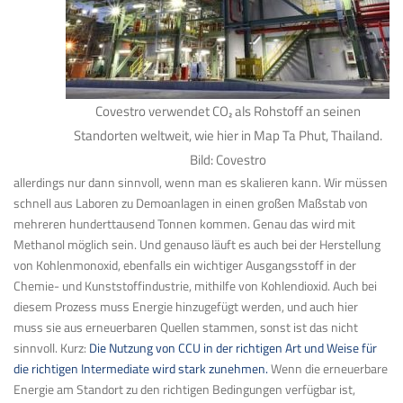
Covestro verwendet CO
₂
als Rohstoff an seinen
Standorten weltweit, wie hier in Map Ta Phut, Thailand.
Bild: Covestro
allerdings nur dann sinnvoll, wenn man es skalieren kann. Wir müssen
schnell aus Laboren zu Demo­anlagen in einen großen Maßstab von
mehreren hundert­tausend Tonnen kommen. Genau das wird mit
Methanol möglich sein. Und genauso läuft es auch bei der Herstellung
von Kohlen­monoxid, ebenfalls ein wichtiger Ausgangs­stoff in der
Chemie- und Kunststoff­industrie, mithilfe von Kohlen­dioxid. Auch bei
diesem Prozess muss Energie hinzugefügt werden, und auch hier
muss sie aus erneuerbaren Quellen stammen, sonst ist das nicht
sinnvoll. Kurz:
Die Nutzung von CCU in der richtigen Art und Weise für
die richtigen Intermediate wird stark zunehmen.
Wenn die erneuerbare
Energie am Standort zu den richtigen Bedingungen verfügbar ist,