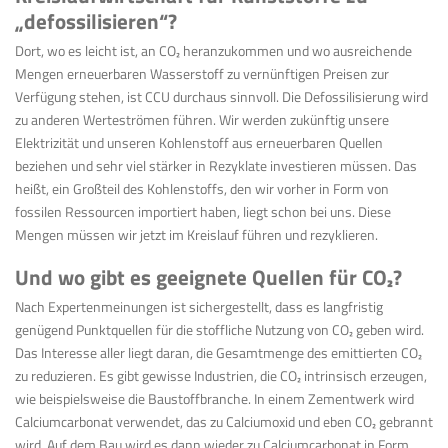
„defossilisieren“?
Dort, wo es leicht ist, an CO
₂
heranzukommen und wo ausreichende
Mengen erneuerbaren Wasserstoff zu vernünftigen Preisen zur
Verfügung stehen, ist CCU durchaus sinnvoll. Die Defossilisierung wird
zu anderen Werteströmen führen. Wir werden zukünftig unsere
Elektrizität und unseren Kohlenstoff aus erneuerbaren Quellen
beziehen und sehr viel stärker in Rezyklate investieren müssen. Das
heißt, ein Großteil des Kohlenstoffs, den wir vorher in Form von
fossilen Ressourcen importiert haben, liegt schon bei uns. Diese
Mengen müssen wir jetzt im Kreislauf führen und rezyklieren.
Und wo gibt es geeignete Quellen für CO
₂
?
Nach Expertenmeinungen ist sichergestellt, dass es langfristig
genügend Punktquellen für die stoffliche Nutzung von CO
₂
geben wird.
Das Interesse aller liegt daran, die Gesamtmenge des emittierten CO
₂
zu reduzieren. Es gibt gewisse Industrien, die CO
₂
intrinsisch erzeugen,
wie beispielsweise die Baustoffbranche. In einem Zementwerk wird
Calciumcarbonat verwendet, das zu Calciumoxid und eben CO
₂
gebrannt
wird. Auf dem Bau wird es dann wieder zu Calciumcarbonat in Form